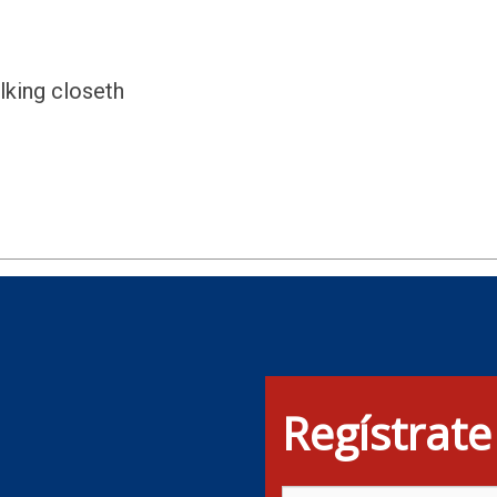
lking closeth
Regístrate