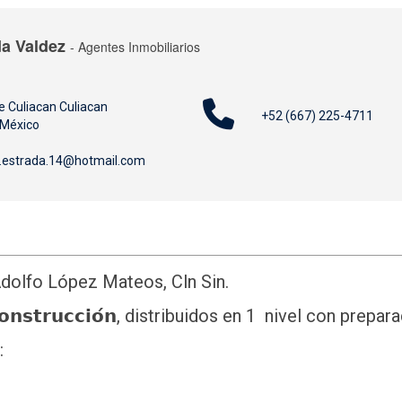
da Valdez
- Agentes Inmobiliarios
re Culiacan Culiacan
+52 (667) 225-4711
 México
s.estrada.14@hotmail.com
l. Adolfo López Mateos, Cln Sin.
𝗲 𝗰𝗼𝗻𝘀𝘁𝗿𝘂𝗰𝗰𝗶𝗼́𝗻, distribuidos en 1 nivel con pr
: