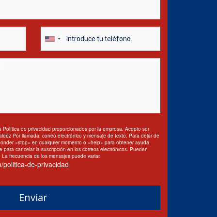
a Política de privacidad proporcionados por la empresa. Acepto ser
aldez Por llamada, correo electrónico y mensaje de texto. Para dejar de
sponder «stop» en cualquier momento o «help» para obtener ayuda.
e para cancelar la suscripción en los correos electrónicos. Pueden
. La frecuencia de los mensajes puede variar.
/politica-de-privacidad
Enviar