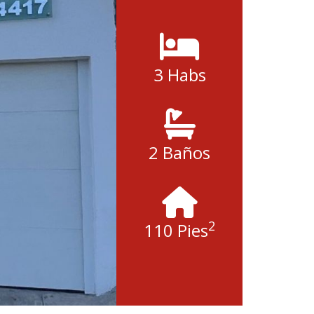
3 Habs
2 Baños
2
110 Pies