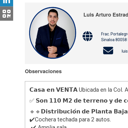
Luis Arturo Estra
Frac. Portaleg
Sinaloa 80058
lui
Observaciones
𝗖𝗮𝘀𝗮 𝗲𝗻 𝗩𝗘𝗡𝗧𝗔 Ubicada en la Co
✅ 𝗦𝗼𝗻 𝟭𝟭𝟬 𝗠𝟮 𝗱𝗲 𝘁𝗲𝗿𝗿𝗲𝗻𝗼 𝘆 𝗱
🔹🔹𝗗𝗶𝘀𝘁𝗿𝗶𝗯𝘂𝗰𝗶𝗼́𝗻 𝗱𝗲 𝗣𝗹𝗮𝗻𝘁𝗮 𝗕𝗮𝗷𝗮
✔️Cochera techada para 2 autos.
✔️ Amplia sala