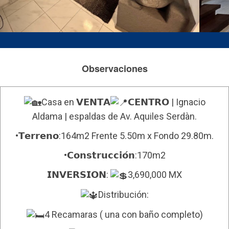
Observaciones
Casa en 𝗩𝗘𝗡𝗧𝗔
𝗖𝗘𝗡𝗧𝗥𝗢 | Ignacio
Aldama | espaldas de Av. Aquiles Serdàn.
•𝗧𝗲𝗿𝗿𝗲𝗻𝗼:164m2 Frente 5.50m x Fondo 29.80m.
•𝗖𝗼𝗻𝘀𝘁𝗿𝘂𝗰𝗰𝗶𝗼́𝗻:170m2
𝗜𝗡𝗩𝗘𝗥𝗦𝗜𝗢𝗡:
3,690,000 MX
Distribución:
4 Recamaras ( una con baño completo)