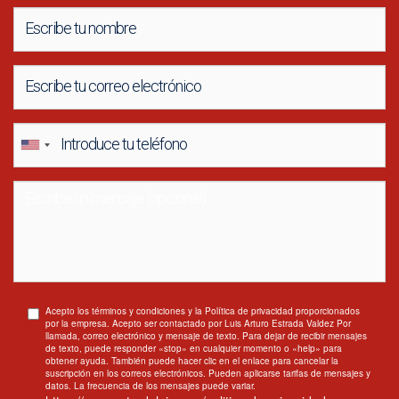
Acepto los términos y condiciones y la Política de privacidad proporcionados
por la empresa. Acepto ser contactado por Luis Arturo Estrada Valdez Por
llamada, correo electrónico y mensaje de texto. Para dejar de recibir mensajes
de texto, puede responder «stop» en cualquier momento o «help» para
obtener ayuda. También puede hacer clic en el enlace para cancelar la
suscripción en los correos electrónicos. Pueden aplicarse tarifas de mensajes y
datos. La frecuencia de los mensajes puede variar.